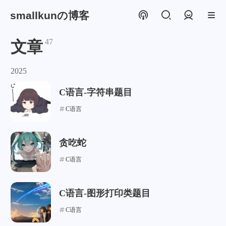
smallkunの博客
登录
47
文章
2025
C语言-字符串题目
C语言
贪吃蛇
C语言
C语言-图形打印类题目
C语言