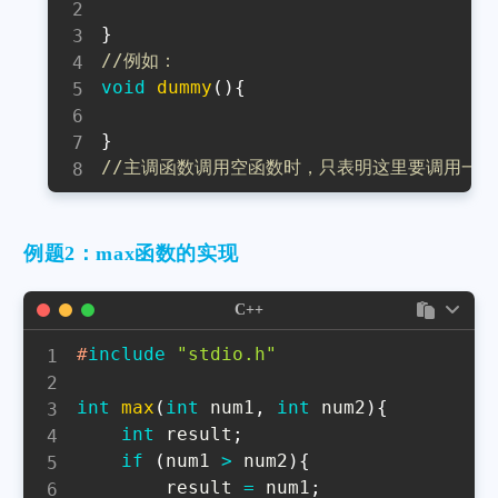
}
//例如：
void
dummy
(
)
{
}
//主调函数调用空函数时，只表明这里要调用一
例题2：max函数的实现
C++
#
include
"stdio.h"
int
max
(
int
 num1
,
int
 num2
)
{
int
 result
;
if
(
num1 
>
 num2
)
{
        result 
=
 num1
;