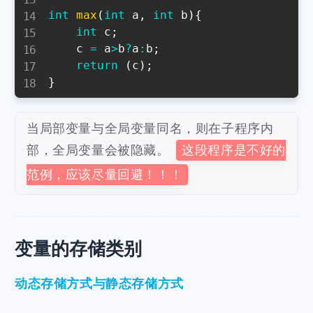
int
max
(
int
 a
,
int
 b
)
{
int
 c
;
    c 
=
 a
>
b
?
a
:
b
;
return
(
c
)
;
}
当局部变量与全局变量同名，则在子程序内
部，全局变量会被隐藏。
这段程序是不好的
范例，应该尽量回避！！！
变量的存储类别
动态存储方式与静态存储方式