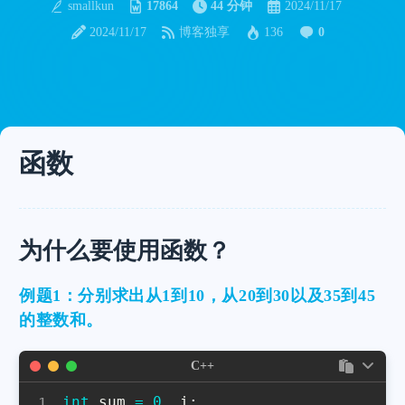
smallkun
17864
44 分钟
2024/11/17
2024/11/17
博客独享
136
0
函数
为什么要使用函数？
例题1：分别求出从1到10，从20到30以及35到45
的整数和。
C++
int
 sum 
=
0
,
 i
;