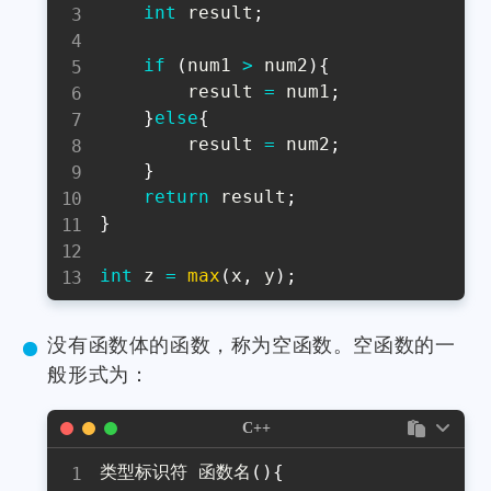
int
 result
;
if
(
num1 
>
 num2
)
{
        result 
=
 num1
;
}
else
{
        result 
=
 num2
;
}
return
 result
;
}
int
 z 
=
max
(
x
,
 y
)
;
没有函数体的函数，称为空函数。空函数的一
般形式为：
C++
类型标识符 函数名
(
)
{