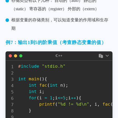
存储类型有以下几种： 自动的（auto） 静态的
（static） 寄存器的（register） 外部的（extern）
根据变量的存储类别，可以知道变量的作用域和生存
期
例7：输出1到5的阶乘值（考查静态变量的值）
C++
#
include
"stdio.h"
int
main
(
)
{
int
fac
(
int
 n
)
;
int
 i
;
for
(
i 
=
1
;
i
<=
5
;
i
++
)
{
printf
(
"%d != %d\n"
,
 i
,
fac
(
i
}