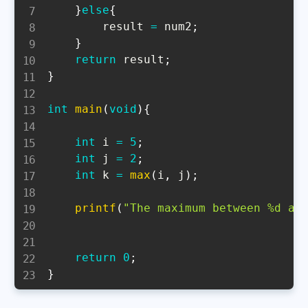
}
else
{
        result 
=
 num2
;
}
return
 result
;
}
int
main
(
void
)
{
int
 i 
=
5
;
int
 j 
=
2
;
int
 k 
=
max
(
i
,
 j
)
;
printf
(
"The maximum between %d an
return
0
;
}