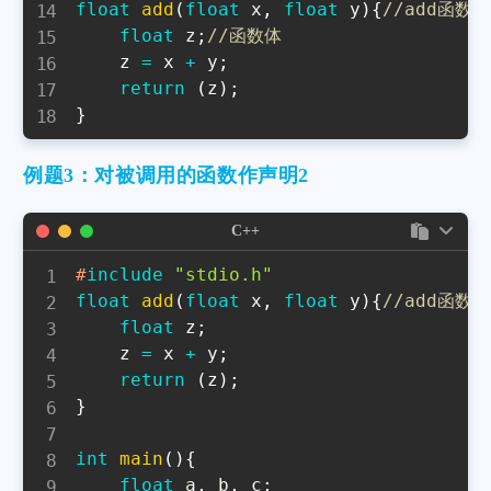
float
add
(
float
 x
,
float
 y
)
{
//add函数
float
 z
;
//函数体
    z 
=
 x 
+
 y
;
return
(
z
)
;
}
例题3：对被调用的函数作声明2
C++
#
include
"stdio.h"
float
add
(
float
 x
,
float
 y
)
{
//add函数
float
 z
;
    z 
=
 x 
+
 y
;
return
(
z
)
;
}
int
main
(
)
{
float
 a
,
 b
,
 c
;