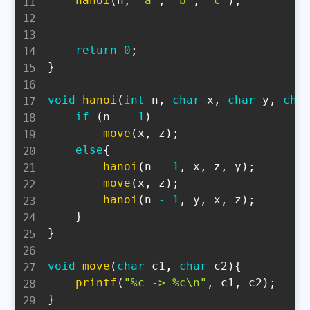
hanoi
(
n
,
'a'
,
'b'
,
'c'
)
;
return
0
;
}
void
hanoi
(
int
 n
,
char
 x
,
char
 y
,
cha
if
(
n 
==
1
)
move
(
x
,
 z
)
;
else
{
hanoi
(
n 
-
1
,
 x
,
 z
,
 y
)
;
move
(
x
,
 z
)
;
hanoi
(
n 
-
1
,
 y
,
 x
,
 z
)
;
}
}
void
move
(
char
 c1
,
char
 c2
)
{
printf
(
"%c -> %c\n"
,
 c1
,
 c2
)
;
}