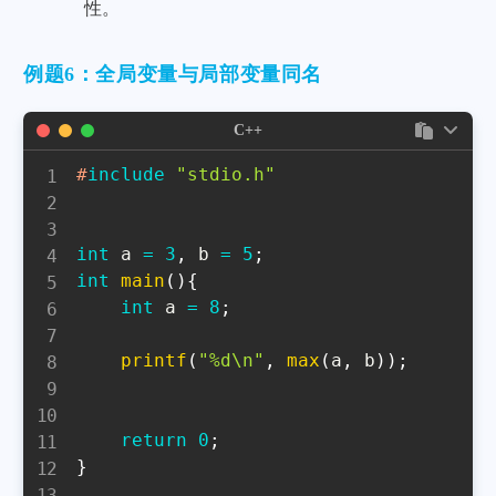
性。
例题6：全局变量与局部变量同名
C++
#
include
"stdio.h"
int
 a 
=
3
,
 b 
=
5
;
int
main
(
)
{
int
 a 
=
8
;
printf
(
"%d\n"
,
max
(
a
,
 b
)
)
;
return
0
;
}