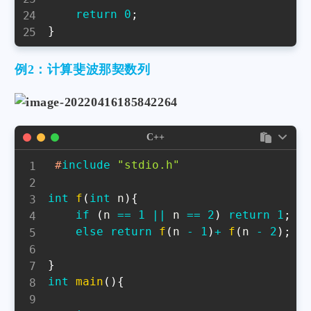
return
0
;
}
例2：计算斐波那契数列
C++
#
include
"stdio.h"
int
f
(
int
 n
)
{
if
(
n 
==
1
||
 n 
==
2
)
return
1
;
else
return
f
(
n 
-
1
)
+
f
(
n 
-
2
)
;
}
int
main
(
)
{