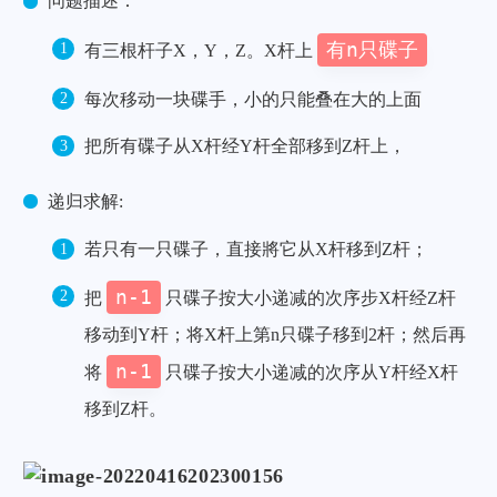
问题描述：
有n只碟子
有三根杆子X，Y，Z。X杆上
每次移动一块碟手，小的只能叠在大的上面
把所有碟子从X杆经Y杆全部移到Z杆上，
递归求解:
若只有一只碟子，直接將它从X杆移到Z杆；
n-1
把
只碟子按大小递减的次序步X杆经Z杆
移动到Y杆；将X杆上第n只碟子移到2杆；然后再
n-1
将
只碟子按大小递减的次序从Y杆经X杆
移到Z杆。