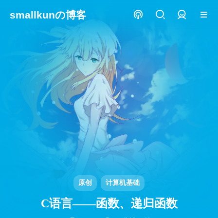
smallkunの博客
登录
原创
计算机基础
C语言——函数、递归函数