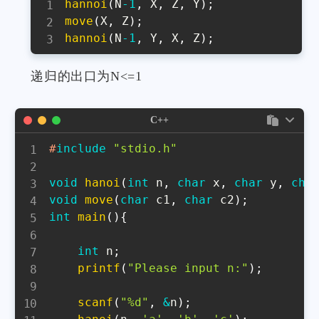
hannoi
(
N
-
1
,
 X
,
 Z
,
 Y
)
;
move
(
X
,
 Z
)
;
hannoi
(
N
-
1
,
 Y
,
 X
,
 Z
)
;
递归的出口为N<=1
C++
#
include
"stdio.h"
void
hanoi
(
int
 n
,
char
 x
,
char
 y
,
cha
void
move
(
char
 c1
,
char
 c2
)
;
int
main
(
)
{
int
 n
;
printf
(
"Please input n:"
)
;
scanf
(
"%d"
,
&
n
)
;