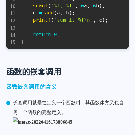
scanf
(
"%f, %f"
,
&
a
,
&
b
)
;
    c 
=
add
(
a
,
 b
)
;
printf
(
"sum is %f\n"
,
 c
)
;
return
0
;
}
函数的嵌套调用
函数嵌套调用的含义
长套调用就是在定义一个西数时，其函数体方又包含
另一个函数的完整定义。