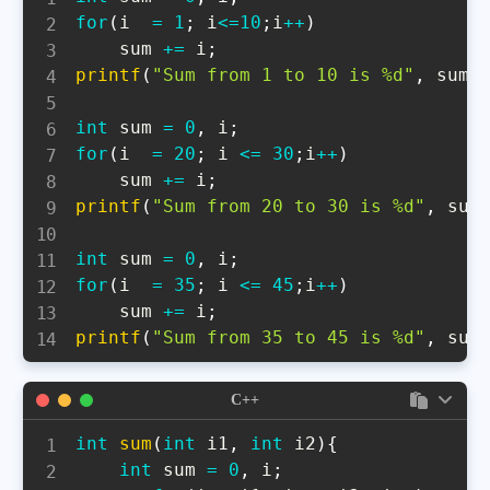
for
(
i  
=
1
;
 i
<=
10
;
i
++
)
    sum 
+=
 i
;
printf
(
"Sum from 1 to 10 is %d"
,
 sum
)
int
 sum 
=
0
,
 i
;
for
(
i  
=
20
;
 i 
<=
30
;
i
++
)
    sum 
+=
 i
;
printf
(
"Sum from 20 to 30 is %d"
,
 sum
int
 sum 
=
0
,
 i
;
for
(
i  
=
35
;
 i 
<=
45
;
i
++
)
    sum 
+=
 i
;
printf
(
"Sum from 35 to 45 is %d"
,
 sum
C++
int
sum
(
int
 i1
,
int
 i2
)
{
int
 sum 
=
0
,
 i
;