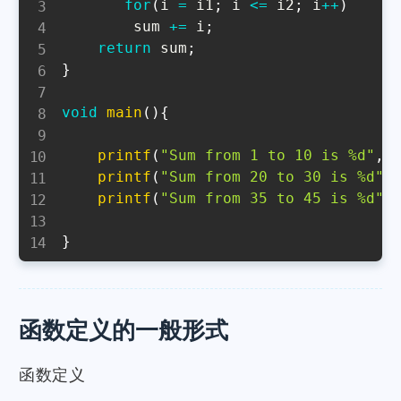
for
(
i 
=
 i1
;
 i 
<=
 i2
;
 i
++
)
        sum 
+=
 i
;
return
 sum
;
}
void
main
(
)
{
printf
(
"Sum from 1 to 10 is %d"
,
printf
(
"Sum from 20 to 30 is %d"
,
printf
(
"Sum from 35 to 45 is %d"
,
}
函数定义的一般形式
函数定义