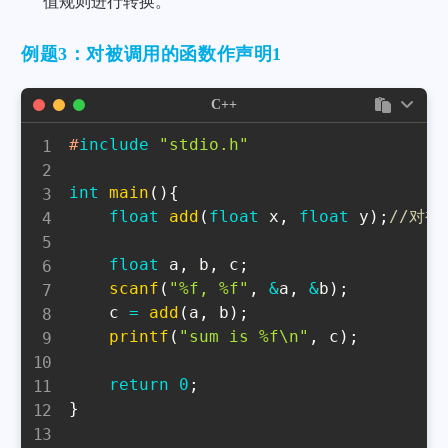
值规则进行转换。
例题3：对被调用的函数作声明1
C++
#
include
"stdio.h"
int
main
(
)
{
float
add
(
float
 x
,
float
 y
)
;
//对被
float
 a
,
 b
,
 c
;
scanf
(
"%f, %f"
,
&
a
,
&
b
)
;
    c 
=
add
(
a
,
 b
)
;
printf
(
"sum is %f\n"
,
 c
)
;
return
0
;
}