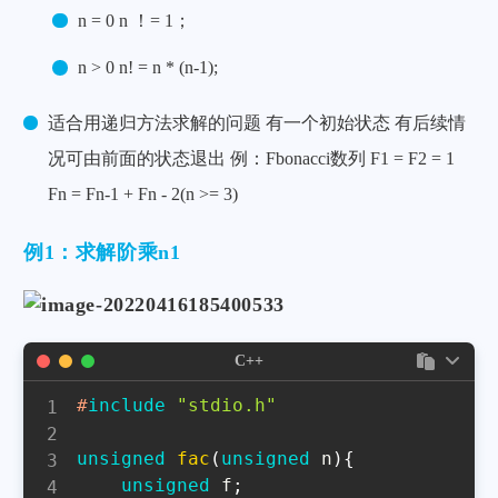
n = 0 n ！= 1；
n > 0 n! = n * (n-1);
适合用递归方法求解的问题 有一个初始状态 有后续情
况可由前面的状态退出 例：Fbonacci数列 F1 = F2 = 1
Fn = Fn-1 + Fn - 2(n >= 3)
例1：求解阶乘n1
C++
#
include
"stdio.h"
unsigned
fac
(
unsigned
 n
)
{
unsigned
 f
;