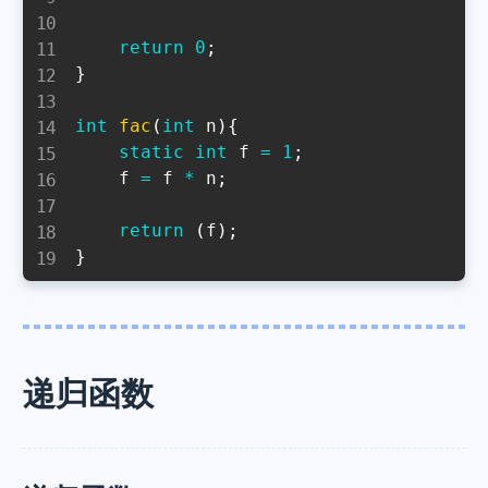
return
0
;
}
int
fac
(
int
 n
)
{
static
int
 f 
=
1
;
    f 
=
 f 
*
 n
;
return
(
f
)
;
}
递归函数