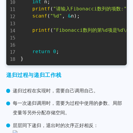
int
 n
;
printf
(
"请输入Fibonacci数列的项数:"
)
;
scanf
(
"%d"
,
&
n
)
;
printf
(
"Fibonacci数列的第%d项是%d\n"
return
0
;
}
递归过程与递归工作栈
递归过程在实现时，需要自己调用自己。
每一次递归调用时，需要为过程中使用的参数、局部
变量等另外分配存储空间。
层层同下递归，退出时的次序正好相反：