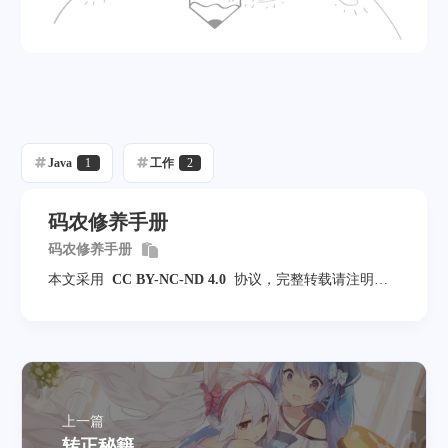
Java
1
工作
2
码农修养手册
码农修养手册
本文采用
CC BY-NC-ND 4.0
协议，完整转载请注明来
自
smallkun
上一篇
转正秘籍