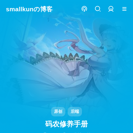
smallkunの博客
登录
原创
后端
码农修养手册